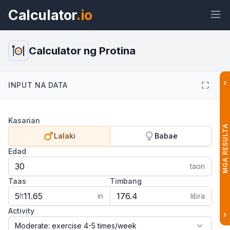
Calculator
.io
Calculator ng Protina
›
INPUT NA DATA
Widget
Link
Teksto
HTML
Kasarian
Preview Calculator ng Protina
MGA RESULTA
Widget
Lalaki
Babae
Edad
taon
Taas
Timbang
ft
in
libra
Activity
›