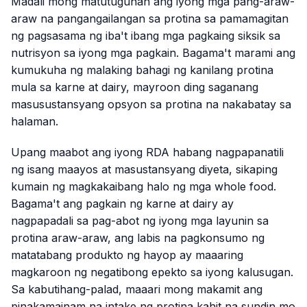
Madali mong matutugunan ang iyong mga pang-araw-
araw na pangangailangan sa protina sa pamamagitan
ng pagsasama ng iba't ibang mga pagkaing siksik sa
nutrisyon sa iyong mga pagkain. Bagama't marami ang
kumukuha ng malaking bahagi ng kanilang protina
mula sa karne at dairy, mayroon ding saganang
masusustansyang opsyon sa protina na nakabatay sa
halaman.
Upang maabot ang iyong RDA habang nagpapanatili
ng isang maayos at masustansyang diyeta, sikaping
kumain ng magkakaibang halo ng mga whole food.
Bagama't ang pagkain ng karne at dairy ay
nagpapadali sa pag-abot ng iyong mga layunin sa
protina araw-araw, ang labis na pagkonsumo ng
matatabang produkto ng hayop ay maaaring
magkaroon ng negatibong epekto sa iyong kalusugan.
Sa kabutihang-palad, maaari mong makamit ang
pinakamainam na intake ng protina kahit na sundin mo