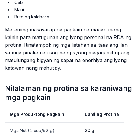
Oats
Mani
Buto ng kalabasa
Maraming masasarap na pagkain na maaari mong
kainin para matugunan ang iyong personal na RDA ng
protina. Itinatampok ng mga listahan sa itaas ang ilan
sa mga pinakamalusog na opsyong magagamit upang
matulungang bigyan ng sapat na enerhiya ang iyong
katawan nang mahusay.
Nilalaman ng protina sa karaniwang
mga pagkain
Mga Produktong Pagkain
Dami ng Protina
Mga Nut (1 cup/92 g)
20 g