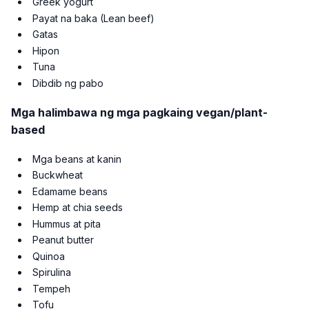
Greek yogurt
Payat na baka (Lean beef)
Gatas
Hipon
Tuna
Dibdib ng pabo
Mga halimbawa ng mga pagkaing vegan/plant-
based
Mga beans at kanin
Buckwheat
Edamame beans
Hemp at chia seeds
Hummus at pita
Peanut butter
Quinoa
Spirulina
Tempeh
Tofu