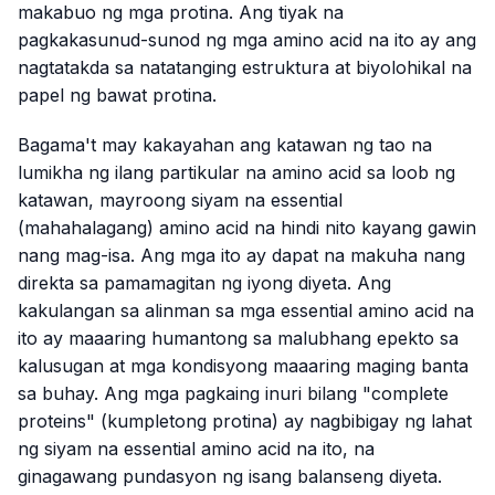
makabuo ng mga protina. Ang tiyak na
pagkakasunud-sunod ng mga amino acid na ito ay ang
nagtatakda sa natatanging estruktura at biyolohikal na
papel ng bawat protina.
Bagama't may kakayahan ang katawan ng tao na
lumikha ng ilang partikular na amino acid sa loob ng
katawan, mayroong siyam na
essential
(mahahalagang) amino acid na hindi nito kayang gawin
nang mag-isa. Ang mga ito ay dapat na makuha nang
direkta sa pamamagitan ng iyong diyeta. Ang
kakulangan sa alinman sa mga essential amino acid na
ito ay maaaring humantong sa malubhang epekto sa
kalusugan at mga kondisyong maaaring maging banta
sa buhay. Ang mga pagkaing inuri bilang "complete
proteins" (kumpletong protina) ay nagbibigay ng lahat
ng siyam na essential amino acid na ito, na
ginagawang pundasyon ng isang balanseng diyeta.