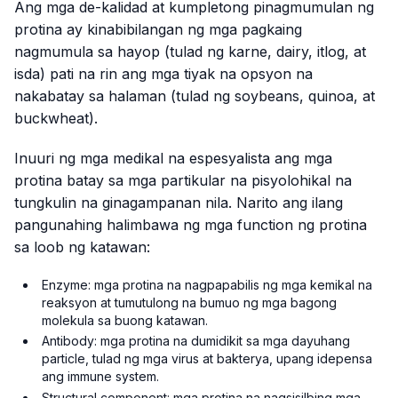
Ang mga de-kalidad at kumpletong pinagmumulan ng
protina ay kinabibilangan ng mga pagkaing
nagmumula sa hayop (tulad ng karne, dairy, itlog, at
isda) pati na rin ang mga tiyak na opsyon na
nakabatay sa halaman (tulad ng soybeans, quinoa, at
buckwheat).
Inuuri ng mga medikal na espesyalista ang mga
protina batay sa mga partikular na pisyolohikal na
tungkulin na ginagampanan nila. Narito ang ilang
pangunahing halimbawa ng mga function ng protina
sa loob ng katawan:
Enzyme: mga protina na nagpapabilis ng mga kemikal na
reaksyon at tumutulong na bumuo ng mga bagong
molekula sa buong katawan.
Antibody: mga protina na dumidikit sa mga dayuhang
particle, tulad ng mga virus at bakterya, upang idepensa
ang immune system.
Structural component: mga protina na nagsisilbing mga