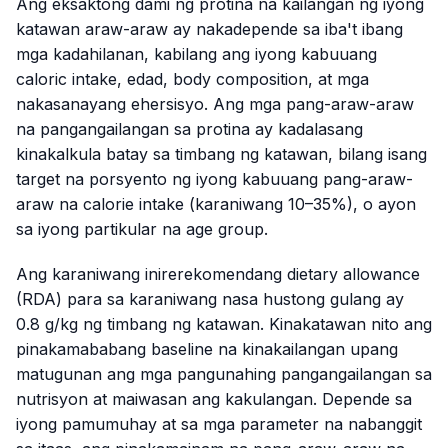
Ang eksaktong dami ng protina na kailangan ng iyong
katawan araw-araw ay nakadepende sa iba't ibang
mga kadahilanan, kabilang ang iyong kabuuang
caloric intake, edad, body composition, at mga
nakasanayang ehersisyo. Ang mga pang-araw-araw
na pangangailangan sa protina ay kadalasang
kinakalkula batay sa timbang ng katawan, bilang isang
target na porsyento ng iyong kabuuang pang-araw-
araw na calorie intake (karaniwang 10–35%), o ayon
sa iyong partikular na age group.
Ang karaniwang inirerekomendang dietary allowance
(RDA) para sa karaniwang nasa hustong gulang ay
0.8 g/kg ng timbang ng katawan. Kinakatawan nito ang
pinakamababang baseline na kinakailangan upang
matugunan ang mga pangunahing pangangailangan sa
nutrisyon at maiwasan ang kakulangan. Depende sa
iyong pamumuhay at sa mga parameter na nabanggit