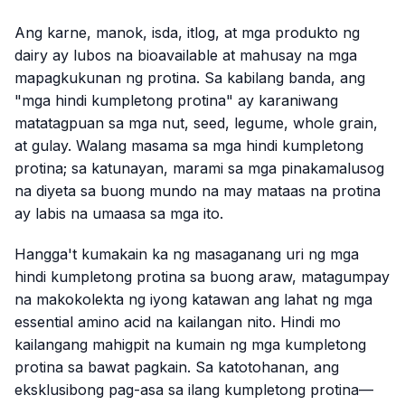
Ang karne, manok, isda, itlog, at mga produkto ng
dairy ay lubos na bioavailable at mahusay na mga
mapagkukunan ng protina. Sa kabilang banda, ang
"mga hindi kumpletong protina" ay karaniwang
matatagpuan sa mga nut, seed, legume, whole grain,
at gulay. Walang masama sa mga hindi kumpletong
protina; sa katunayan, marami sa mga pinakamalusog
na diyeta sa buong mundo na may mataas na protina
ay labis na umaasa sa mga ito.
Hangga't kumakain ka ng masaganang uri ng mga
hindi kumpletong protina sa buong araw, matagumpay
na makokolekta ng iyong katawan ang lahat ng mga
essential amino acid na kailangan nito. Hindi mo
kailangang mahigpit na kumain ng mga kumpletong
protina sa bawat pagkain. Sa katotohanan, ang
eksklusibong pag-asa sa ilang kumpletong protina—