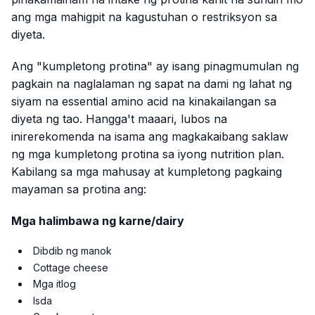
ang mga mahigpit na kagustuhan o restriksyon sa
diyeta.
Ang "kumpletong protina" ay isang pinagmumulan ng
pagkain na naglalaman ng sapat na dami ng lahat ng
siyam na essential amino acid na kinakailangan sa
diyeta ng tao. Hangga't maaari, lubos na
inirerekomenda na isama ang magkakaibang saklaw
ng mga kumpletong protina sa iyong nutrition plan.
Kabilang sa mga mahusay at kumpletong pagkaing
mayaman sa protina ang:
Mga halimbawa ng karne/dairy
Dibdib ng manok
Cottage cheese
Mga itlog
Isda