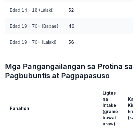
Edad 14 - 18 (Lalaki)
52
Edad 19 - 70+ (Babae)
46
Edad 19 - 70+ (Lalaki)
56
Mga Pangangailangan sa Protina sa
Pagbubuntis at Pagpapasuso
Ligtas
na
Kar
Intake
Kina
Panahon
(gramo
Ener
bawat
(kJ/
araw)