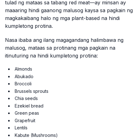
tulad ng mataas sa tabang red meat—ay minsan ay
maaaring hindi gaanong malusog kaysa sa pagkain ng
magkakaibang halo ng mga plant-based na hindi
kumpletong protina.
Nasa ibaba ang ilang magagandang halimbawa ng
malusog, mataas sa protinang mga pagkain na
itinuturing na hindi kumpletong protina:
Almonds
Abukado
Broccoli
Brussels sprouts
Chia seeds
Ezekiel bread
Green peas
Grapefruit
Lentils
Kabute (Mushrooms)