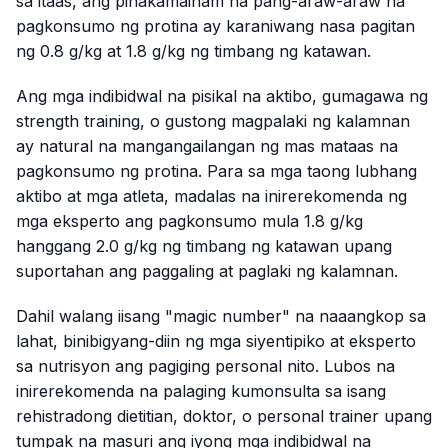
sa itaas, ang pinakamainam na pang-araw-araw na
pagkonsumo ng protina ay karaniwang nasa pagitan
ng 0.8 g/kg at 1.8 g/kg ng timbang ng katawan.
Ang mga indibidwal na pisikal na aktibo, gumagawa ng
strength training, o gustong magpalaki ng kalamnan
ay natural na mangangailangan ng mas mataas na
pagkonsumo ng protina. Para sa mga taong lubhang
aktibo at mga atleta, madalas na inirerekomenda ng
mga eksperto ang pagkonsumo mula 1.8 g/kg
hanggang 2.0 g/kg ng timbang ng katawan upang
suportahan ang paggaling at paglaki ng kalamnan.
Dahil walang iisang "magic number" na naaangkop sa
lahat, binibigyang-diin ng mga siyentipiko at eksperto
sa nutrisyon ang pagiging personal nito. Lubos na
inirerekomenda na palaging kumonsulta sa isang
rehistradong dietitian, doktor, o personal trainer upang
tumpak na masuri ang iyong mga indibidwal na