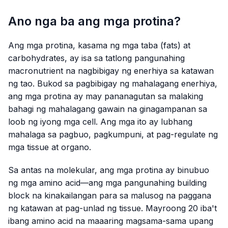
Ano nga ba ang mga protina?
Ang mga protina, kasama ng mga taba (fats) at
carbohydrates, ay isa sa tatlong pangunahing
macronutrient na nagbibigay ng enerhiya sa katawan
ng tao. Bukod sa pagbibigay ng mahalagang enerhiya,
ang mga protina ay may pananagutan sa malaking
bahagi ng mahalagang gawain na ginagampanan sa
loob ng iyong mga cell. Ang mga ito ay lubhang
mahalaga sa pagbuo, pagkumpuni, at pag-regulate ng
mga tissue at organo.
Sa antas na molekular, ang mga protina ay binubuo
ng mga amino acid—ang mga pangunahing building
block na kinakailangan para sa malusog na paggana
ng katawan at pag-unlad ng tissue. Mayroong 20 iba't
ibang amino acid na maaaring magsama-sama upang