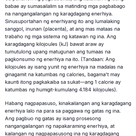
babae ay sumasailalim sa matinding mga pagbabago
na nangangailangan ng karagdagang enerhiya.
Sinusuportahan ng enerhiyang ito ang lumalaking
sanggol, inunan (placenta), at ang mas mataas na
trabaho ng mga sistema ng katawan ng ina. Ang
karagdagang kilojoules (kJ) bawat araw ay
tumutulong upang matugunan ang tumaas na
pagkonsumo ng enerhiya na ito. (Tandaan: Ang
kilojoules ay isang yunit ng enerhiya na madalas na
ginagamit na katumbas ng calories, bagama't may
kaunti itong pagkakaiba sa sukat—ang 1 calorie ay
katumbas ng humigit-kumulang 4.184 kilojoules).
Habang nagpapasuso, kinakailangan ang karagdagang
enerhiya lalo na para sa paggawa ng gatas ng ina.
Ang pagbuo ng gatas ay isang prosesong
nangangailangan ng napakaraming enerhiya, at
kailangan ng nagpapasusong ina ng karagdagang