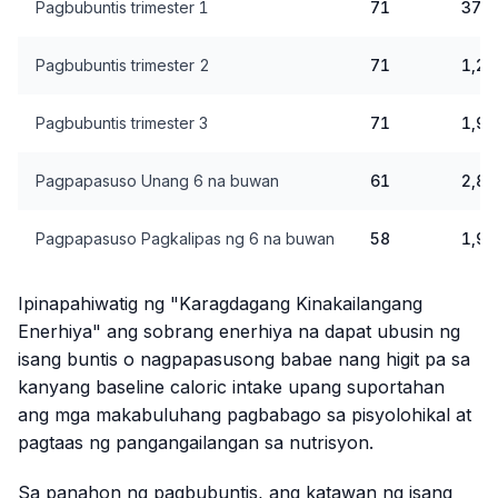
Pagbubuntis trimester 1
71
375
Pagbubuntis trimester 2
71
1,20
Pagbubuntis trimester 3
71
1,95
Pagpapasuso Unang 6 na buwan
61
2,80
Pagpapasuso Pagkalipas ng 6 na buwan
58
1,92
Ipinapahiwatig ng "Karagdagang Kinakailangang
Enerhiya" ang sobrang enerhiya na dapat ubusin ng
isang buntis o nagpapasusong babae nang higit pa sa
kanyang baseline caloric intake upang suportahan
ang mga makabuluhang pagbabago sa pisyolohikal at
pagtaas ng pangangailangan sa nutrisyon.
Sa panahon ng pagbubuntis, ang katawan ng isang