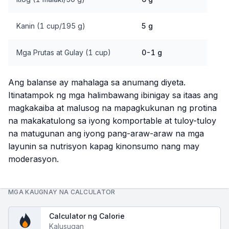
Kanin (1 cup/195 g)
5 g
Mga Prutas at Gulay (1 cup)
0-1 g
Ang balanse ay mahalaga sa anumang diyeta.
Itinatampok ng mga halimbawang ibinigay sa itaas ang
magkakaiba at malusog na mapagkukunan ng protina
na makakatulong sa iyong komportable at tuloy-tuloy
na matugunan ang iyong pang-araw-araw na mga
layunin sa nutrisyon kapag kinonsumo nang may
moderasyon.
MGA KAUGNAY NA CALCULATOR
Calculator ng Calorie
Kalusugan