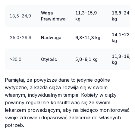
Waga
11,3-15,9
16,8-24,5
18,5-24,9
Prawidłowa
kg
kg
14,1-22,7
25,0-29,9
Nadwaga
6,8-11,3 kg
kg
11,3-19,1
>30,0
Otyłość
5,0-9,1 kg
kg
Pamiętaj, że powyższe dane to jedynie ogólne
wytyczne, a każda ciąża rozwija się w swoim
własnym, indywidualnym tempie. Kobiety w ciąży
powinny regularnie konsultować się ze swoim
lekarzem prowadzącym, aby na bieżąco monitorować
swoje zdrowie i dopasować zalecenia do własnych
potrzeb.