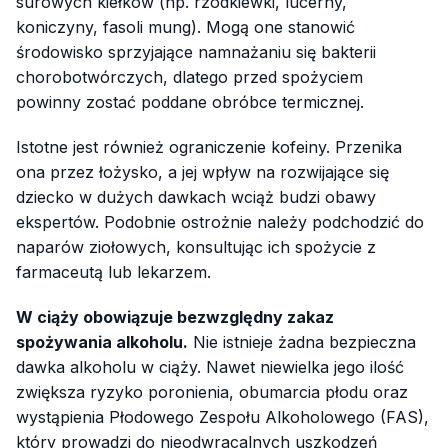
surowych kiełków (np. rzodkiewki, lucerny,
koniczyny, fasoli mung). Mogą one stanowić
środowisko sprzyjające namnażaniu się bakterii
chorobotwórczych, dlatego przed spożyciem
powinny zostać poddane obróbce termicznej.
Istotne jest również ograniczenie kofeiny. Przenika
ona przez łożysko, a jej wpływ na rozwijające się
dziecko w dużych dawkach wciąż budzi obawy
ekspertów. Podobnie ostrożnie należy podchodzić do
naparów ziołowych, konsultując ich spożycie z
farmaceutą lub lekarzem.
W ciąży obowiązuje bezwzględny zakaz
spożywania alkoholu.
Nie istnieje żadna bezpieczna
dawka alkoholu w ciąży. Nawet niewielka jego ilość
zwiększa ryzyko poronienia, obumarcia płodu oraz
wystąpienia Płodowego Zespołu Alkoholowego (FAS),
który prowadzi do nieodwracalnych uszkodzeń