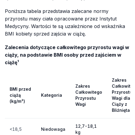
Poniższa tabela przedstawia zalecane normy
przyrostu masy ciała opracowane przez Instytut
Medycyny. Wartości te są uzależnione od wskaźnika
BMI kobiety sprzed zajścia w ciążę.
Zalecenia dotyczące całkowitego przyrostu wagi w
ciąży, na podstawie BMI osoby przed zajściem w
ciążę¹
Zakres
Zakres
Całkowite
BMI przed
Całkowitego
Przyrostu
ciążą
Kategoria
Przyrostu
Wagi dla
(kg/m²)
Wagi
Ciąży z
Bliźniętami
12,7-18,1
<18,5
Niedowaga
kg