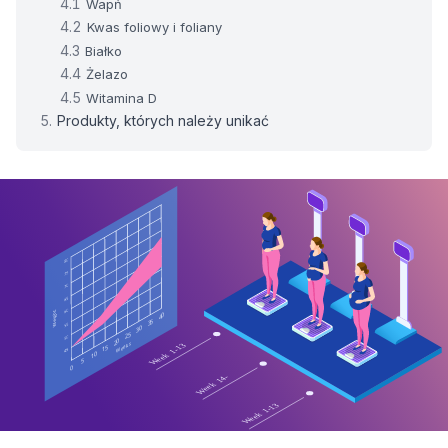
Wapń
Kwas foliowy i foliany
Białko
Żelazo
Witamina D
Produkty, których należy unikać