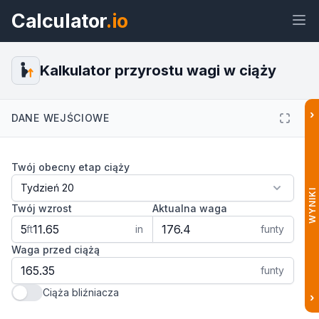
Calculator
.io
Kalkulator przyrostu wagi w ciąży
›
DANE WEJŚCIOWE
Widżet
Link
Tekst
HTML
Twój obecny etap ciąży
Podgląd Kalkulator przyrostu wagi
w ciąży Widżet
WYNIKI
Twój wzrost
Aktualna waga
ft
in
funty
Waga przed ciążą
funty
Ciąża bliźniacza
›