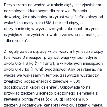
Przybieranie na wadze w trakcie ciąży jest zjawiskiem
normalnym i kluczowym dla zdrowia. Badania
dowodzą, że optymalny przyrost wagi ściśle zależy od
wskaźnika masy ciała (BMI) sprzed ciąży, a
utrzymanie się w wyznaczonych zakresach przynosi
największe korzyści zdrowotne zarówno dla matki, jak
i dla dziecka¹.
Z reguły zaleca się, aby w pierwszym trymestrze ciąży
(pierwsze 3 miesiące) przyrost wagi wynosił jedynie
około 0,5-1,8 kg (1-4 funty), a w kolejnych miesiącach
około 0,45 kg (1 funt) tygodniowo. Aby przybierać na
wadze we wskazanym tempie, zazwyczaj wystarczy
zwiększyć podaż energii o zaledwie ~ 300
dodatkowych kalorii dziennie². Odpowiada to na
przykład zjedzeniu jednego pieczonego ziemniaka z
niewielką porcją mięsa (ok. 60 g) i jabłkiem lub
zjedzeniu dodatkowej kanapki i wypiciu szklanki mleka.