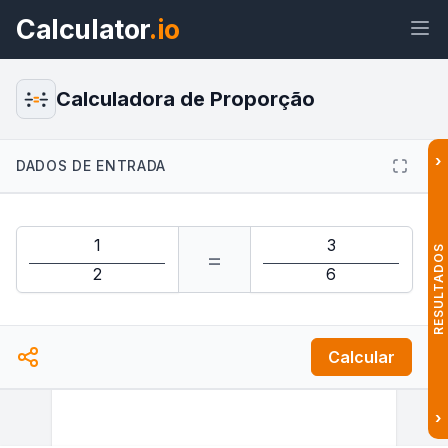
Calculator
.io
Calculadora de Proporção
›
DADOS DE ENTRADA
Widget
Link
Texto
HTML
Visualizar Calculadora de Proporção
Widget
RESULTADOS
=
Calcular
›