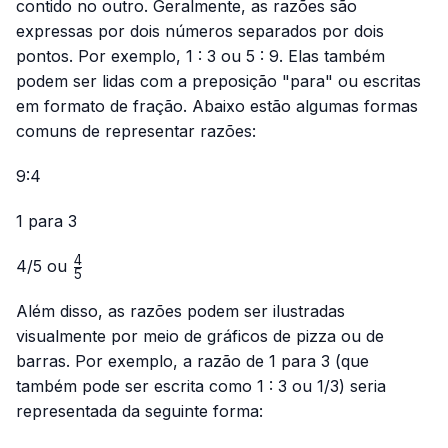
contido no outro. Geralmente, as razões são
expressas por dois números separados por dois
pontos. Por exemplo, 1 : 3 ou 5 : 9. Elas também
podem ser lidas com a preposição "para" ou escritas
em formato de fração. Abaixo estão algumas formas
comuns de representar razões:
9:4
1 para 3
4
\frac{4}
4/5
ou
5
{5}
Além disso, as razões podem ser ilustradas
visualmente por meio de gráficos de pizza ou de
barras. Por exemplo, a razão de 1 para 3 (que
também pode ser escrita como 1 : 3 ou 1/3) seria
representada da seguinte forma: