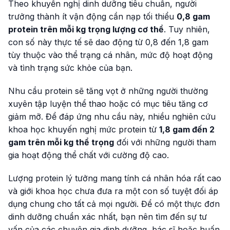
Theo khuyến nghị dinh dưỡng tiêu chuẩn, người
trưởng thành ít vận động cần nạp tối thiểu
0,8 gam
protein trên mỗi kg trọng lượng cơ thể
. Tuy nhiên,
con số này thực tế sẽ dao động từ 0,8 đến 1,8 gam
tùy thuộc vào thể trạng cá nhân, mức độ hoạt động
và tình trạng sức khỏe của bạn.
Nhu cầu protein sẽ tăng vọt ở những người thường
xuyên tập luyện thể thao hoặc có mục tiêu tăng cơ
giảm mỡ. Để đáp ứng nhu cầu này, nhiều nghiên cứu
khoa học khuyến nghị mức protein từ
1,8 gam đến 2
gam trên mỗi kg thể trọng
đối với những người tham
gia hoạt động thể chất với cường độ cao.
Lượng protein lý tưởng mang tính cá nhân hóa rất cao
và giới khoa học chưa đưa ra một con số tuyệt đối áp
dụng chung cho tất cả mọi người. Để có một thực đơn
dinh dưỡng chuẩn xác nhất, bạn nên tìm đến sự tư
vấn của các chuyên gia dinh dưỡng, bác sĩ hoặc huấn