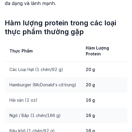
đa dạng và lành mạnh.
Hàm lượng protein trong các loại
thực phẩm thường gặp
Hàm Lượng
Thực Phẩm
Protein
Các Loại Hạt (1 chén/92 g)
20 g
Hamburger (McDonald's cỡ trung)
20 g
Hải sản (2 oz)
16 g
Ngô / Bắp (1 chén/166 g)
16 g
Đậu khô (1 chén/92 g)
16 g