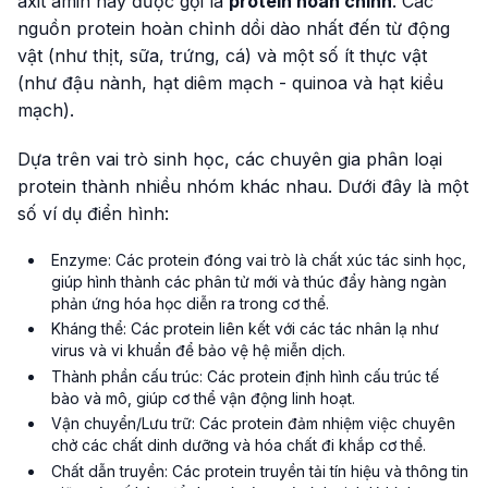
axit amin này được gọi là
protein hoàn chỉnh
. Các
nguồn protein hoàn chỉnh dồi dào nhất đến từ động
vật (như thịt, sữa, trứng, cá) và một số ít thực vật
(như đậu nành, hạt diêm mạch - quinoa và hạt kiều
mạch).
Dựa trên vai trò sinh học, các chuyên gia phân loại
protein thành nhiều nhóm khác nhau. Dưới đây là một
số ví dụ điển hình:
Enzyme: Các protein đóng vai trò là chất xúc tác sinh học,
giúp hình thành các phân tử mới và thúc đẩy hàng ngàn
phản ứng hóa học diễn ra trong cơ thể.
Kháng thể: Các protein liên kết với các tác nhân lạ như
virus và vi khuẩn để bảo vệ hệ miễn dịch.
Thành phần cấu trúc: Các protein định hình cấu trúc tế
bào và mô, giúp cơ thể vận động linh hoạt.
Vận chuyển/Lưu trữ: Các protein đảm nhiệm việc chuyên
chở các chất dinh dưỡng và hóa chất đi khắp cơ thể.
Chất dẫn truyền: Các protein truyền tải tín hiệu và thông tin