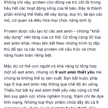
Không chỉ vậy, protein còn đóng vai trò cốt lõi trong
hầu hết các hoạt động sống của tế bào. Đây là thành
phần không thể thiếu để xây dựng, duy trì, tái tạo các
mô, cơ quan và điều hòa mọi chức năng sinh lý.
Protein được cấu tạo từ các axit amin – những "khối
xây dựng" nền tảng của cơ thể. Có tổng cộng 20 loại
axit amin khác nhau liên kết theo những trình tự đặc
thù để tạo ra các loại protein với cấu trúc và chức
năng hoàn toàn riêng biệt.
Mặc dù cơ thể con người có khả năng tự tổng hợp
một số axit amin, nhưng có
9 axit amin thiết yếu
mà
chúng ta không thể tự sản xuất. Bạn bắt buộc phải
nạp 9 loại axit amin này thông qua chế độ ăn uống.
Thiếu hụt bất kỳ axit amin thiết yếu nào cũng có thể
làm suy giảm sức khỏe nghiêm trọng, thậm chí đe dọa
tính mạng. Những loại thực phẩm chứa đầy đủ cả 9