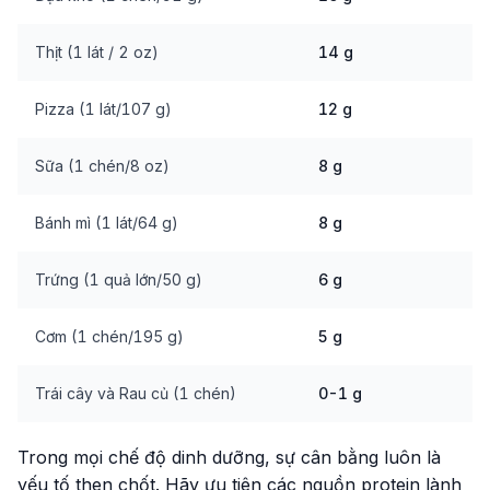
Thịt (1 lát / 2 oz)
14 g
Pizza (1 lát/107 g)
12 g
Sữa (1 chén/8 oz)
8 g
Bánh mì (1 lát/64 g)
8 g
Trứng (1 quả lớn/50 g)
6 g
Cơm (1 chén/195 g)
5 g
Trái cây và Rau củ (1 chén)
0-1 g
Trong mọi chế độ dinh dưỡng, sự cân bằng luôn là
yếu tố then chốt. Hãy ưu tiên các nguồn protein lành