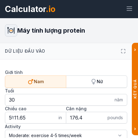
Calculator
.io
Máy tính lượng protein
›
DỮ LIỆU ĐẦU VÀO
Tiện
Liên
Văn
HTML
ích
kết
bản
Giới tính
Xem trước Máy tính lượng protein
Nam
Nữ
KẾT QUẢ
Tiện ích
Tuổi
năm
Chiều cao
Cân nặng
ft
in
pounds
Activity
›