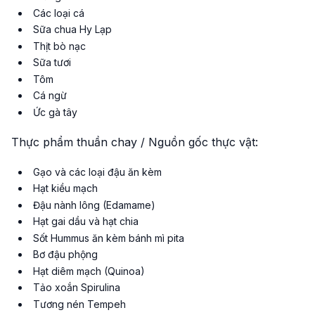
Các loại cá
Sữa chua Hy Lạp
Thịt bò nạc
Sữa tươi
Tôm
Cá ngừ
Ức gà tây
Thực phẩm thuần chay / Nguồn gốc thực vật:
Gạo và các loại đậu ăn kèm
Hạt kiều mạch
Đậu nành lông (Edamame)
Hạt gai dầu và hạt chia
Sốt Hummus ăn kèm bánh mì pita
Bơ đậu phộng
Hạt diêm mạch (Quinoa)
Tảo xoắn Spirulina
Tương nén Tempeh