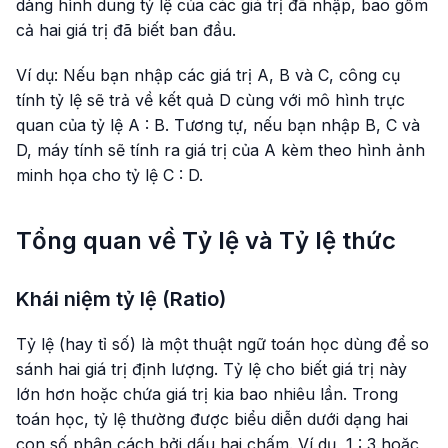
dàng hình dung tỷ lệ của các giá trị đã nhập, bao gồm
cả hai giá trị đã biết ban đầu.
Ví dụ: Nếu bạn nhập các giá trị A, B và C, công cụ
tính tỷ lệ sẽ trả về kết quả D cùng với mô hình trực
quan của tỷ lệ A : B. Tương tự, nếu bạn nhập B, C và
D, máy tính sẽ tính ra giá trị của A kèm theo hình ảnh
minh họa cho tỷ lệ C : D.
Tổng quan về Tỷ lệ và Tỷ lệ thức
Khái niệm tỷ lệ (Ratio)
Tỷ lệ (hay tỉ số) là một thuật ngữ toán học dùng để so
sánh hai giá trị định lượng. Tỷ lệ cho biết giá trị này
lớn hơn hoặc chứa giá trị kia bao nhiêu lần. Trong
toán học, tỷ lệ thường được biểu diễn dưới dạng hai
con số phân cách bởi dấu hai chấm. Ví dụ, 1 : 3 hoặc