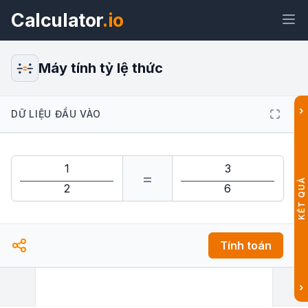
Calculator
.io
Máy tính tỷ lệ thức
›
DỮ LIỆU ĐẦU VÀO
Tiện
Liên
Văn
HTML
ích
kết
bản
=
Xem trước Máy tính tỷ lệ thức Tiện
KẾT QUẢ
ích
Tính toán
›